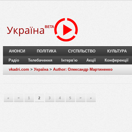
Україна
BETA
АНОНСИ
ПОЛІТИКА
СУСПІЛЬСТВО
КУЛЬТУРА
Радіо
Телебачення
Інтерв'ю
Акції
Конференції
vkadri.com
>
Україна
>
Author: Олександр Мартиненко
«
<
1
2
3
4
5
>
»