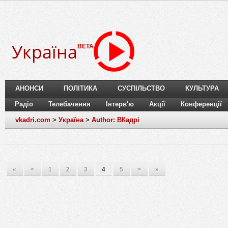
Україна
BETA
АНОНСИ
ПОЛІТИКА
СУСПІЛЬСТВО
КУЛЬТУРА
Радіо
Телебачення
Інтерв'ю
Акції
Конференції
vkadri.com
>
Україна
>
Author: ВКадрі
«
<
1
2
3
4
5
>
»