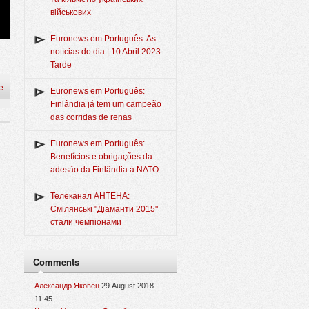
військових
Euronews em Português: As
notícias do dia | 10 Abril 2023 -
Tarde
e
Euronews em Português:
Finlândia já tem um campeão
das corridas de renas
Euronews em Português:
Benefícios e obrigações da
adesão da Finlândia à NATO
Телеканал АНТЕНА:
Смілянські "Діаманти 2015"
стали чемпіонами
Comments
Александр Яковец
29 August 2018
11:45