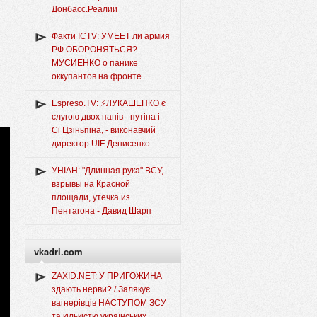
Донбасс.Реалии
Факти ICTV: УМЕЕТ ли армия
РФ ОБОРОНЯТЬСЯ?
МУСИЕНКО о панике
оккупантов на фронте
Espreso.TV: ⚡ЛУКАШЕНКО є
слугою двох панів - путіна і
Сі Цзіньпіна, - виконавчий
директор UIF Денисенко
УНІАН: "Длинная рука" ВСУ,
взрывы на Красной
площади, утечка из
Пентагона - Давид Шарп
vkadri.com
ZAXID.NET: У ПРИГОЖИНА
здають нерви? / Залякує
вагнерівців НАСТУПОМ ЗСУ
та кількістю українських