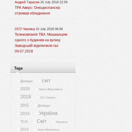
Андрей Тарасюк
26 July 2018 22:59
ТРК Аверс: Онкодиспансер
отримав обладнання
0372 Чернівці
10 July 2018 06:58
Телекомпанія ТВА: Мешканцям
одного з будинків на вулиці
Заводській відключили газ
09.07.2018
Tags
світ
Донецьк
2020
Івано-Франківськ
2018
112 Украина
2015
Донецьк
Україна
2015
Світ
ТСН
Украина
2023
Івано-Франківськ