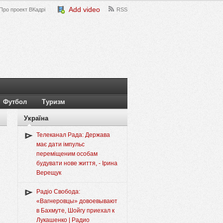
Add video
Про проект ВКадрі
RSS
Футбол
Туризм
Україна
Телеканал Рада: Держава
має дати імпульс
переміщеним особам
будувати нове життя, - Ірина
Верещук
Радіо Свобода:
«Вагнеровцы» довоевывают
в Бахмуте, Шойгу приехал к
Лукашенко | Радио