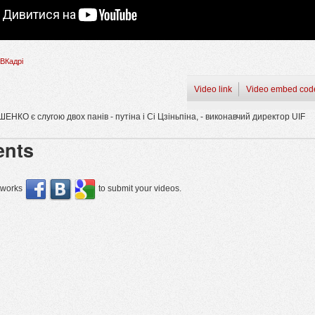
ВКадрі
Video link
Video embed cod
ЕНКО є слугою двох панів - путіна і Сі Цзіньпіна, - виконавчий директор UIF
nts
etworks
to submit your videos.