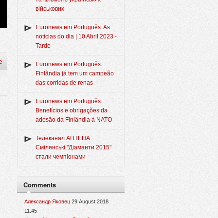
військових
Euronews em Português: As
notícias do dia | 10 Abril 2023 -
Tarde
e
Euronews em Português:
Finlândia já tem um campeão
das corridas de renas
Euronews em Português:
Benefícios e obrigações da
adesão da Finlândia à NATO
Телеканал АНТЕНА:
Смілянські "Діаманти 2015"
стали чемпіонами
Comments
Александр Яковец
29 August 2018
11:45