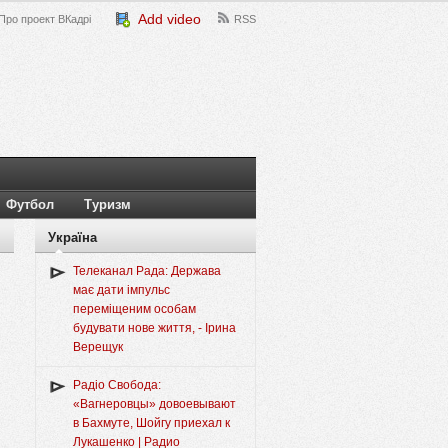
Add video
Про проект ВКадрі
RSS
Футбол
Туризм
Україна
Телеканал Рада: Держава
має дати імпульс
переміщеним особам
будувати нове життя, - Ірина
Верещук
Радіо Свобода:
«Вагнеровцы» довоевывают
в Бахмуте, Шойгу приехал к
Лукашенко | Радио