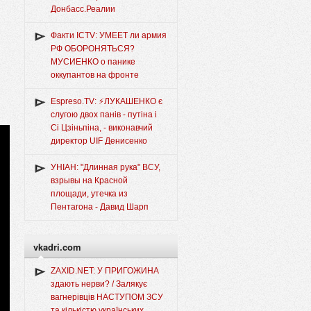
Донбасс.Реалии
Факти ICTV: УМЕЕТ ли армия
РФ ОБОРОНЯТЬСЯ?
МУСИЕНКО о панике
оккупантов на фронте
Espreso.TV: ⚡ЛУКАШЕНКО є
слугою двох панів - путіна і
Сі Цзіньпіна, - виконавчий
директор UIF Денисенко
УНІАН: "Длинная рука" ВСУ,
взрывы на Красной
площади, утечка из
Пентагона - Давид Шарп
vkadri.com
ZAXID.NET: У ПРИГОЖИНА
здають нерви? / Залякує
вагнерівців НАСТУПОМ ЗСУ
та кількістю українських