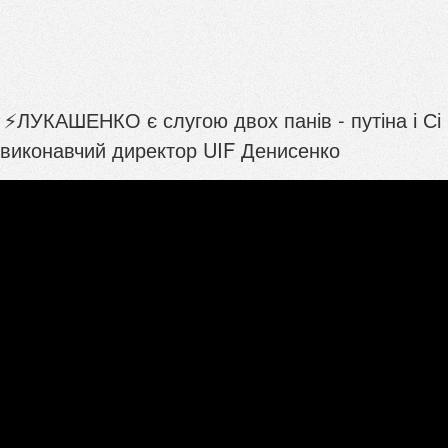
 ⚡ЛУКАШЕНКО є слугою двох панів - путіна і Сі
- виконавчий директор UIF Денисенко