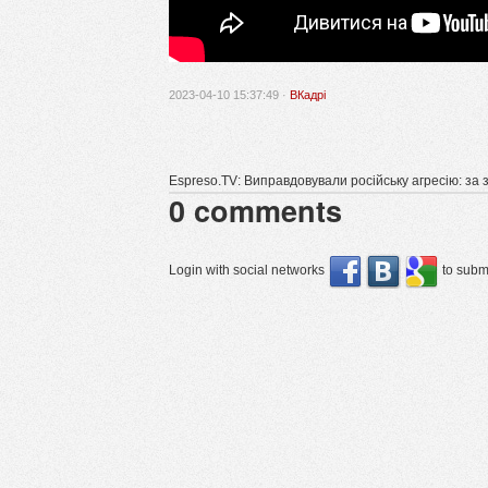
2023-04-10 15:37:49 ·
ВКадрі
Espreso.TV: Виправдовували російську агресію: за 
0
comments
Login with social networks
to submi