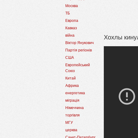
Москва
ТБ
Европа
Кавказ
Хохлы кину
війна
Віктор Янукович
Партія регіонів
США
Европейський
Союз
Китай
Африка
енергетика
міграція
Німеччина
торгівля
МГУ
церква
Санкт-Петербург