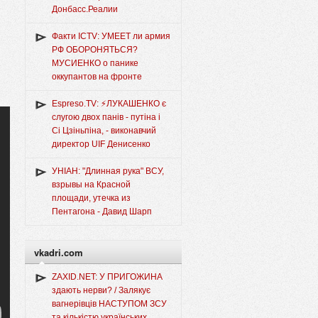
Донбасс.Реалии
Факти ICTV: УМЕЕТ ли армия
РФ ОБОРОНЯТЬСЯ?
МУСИЕНКО о панике
оккупантов на фронте
Espreso.TV: ⚡ЛУКАШЕНКО є
слугою двох панів - путіна і
Сі Цзіньпіна, - виконавчий
директор UIF Денисенко
УНІАН: "Длинная рука" ВСУ,
взрывы на Красной
площади, утечка из
Пентагона - Давид Шарп
vkadri.com
ZAXID.NET: У ПРИГОЖИНА
здають нерви? / Залякує
вагнерівців НАСТУПОМ ЗСУ
та кількістю українських