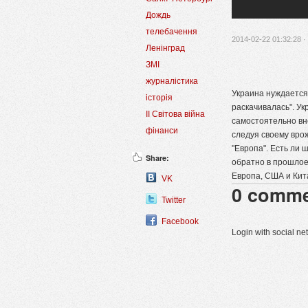
Дождь
телебачення
2014-02-22 01:32:28 ·
Ленінград
ЗМІ
журналістика
Украина нуждается 
історія
раскачивалась". Ук
II Світова війна
самостоятельно вн
фінанси
следуя своему вро
"Европа". Есть ли 
Share:
обратно в прошлое 
Европа, США и Кит
VK
0
comme
Twitter
Facebook
Login with social n