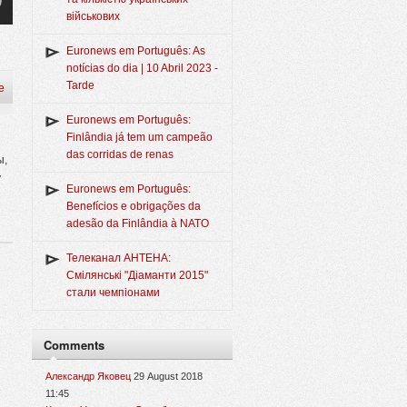
військових
Euronews em Português: As
notícias do dia | 10 Abril 2023 -
Tarde
e
Euronews em Português:
Finlândia já tem um campeão
das corridas de renas
ы,
у
Euronews em Português:
Benefícios e obrigações da
adesão da Finlândia à NATO
Телеканал АНТЕНА:
Смілянські "Діаманти 2015"
стали чемпіонами
Comments
Александр Яковец
29 August 2018
11:45