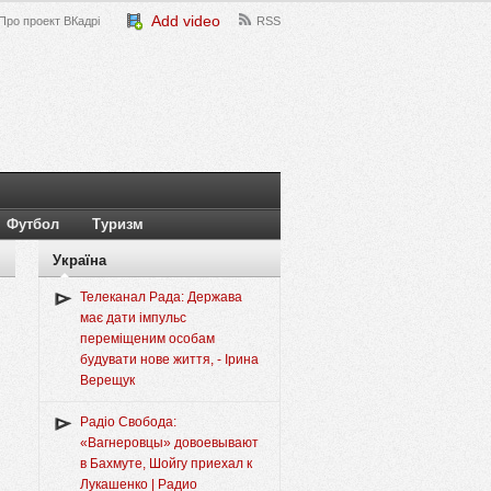
Add video
Про проект ВКадрі
RSS
Футбол
Туризм
Україна
Телеканал Рада: Держава
має дати імпульс
переміщеним особам
будувати нове життя, - Ірина
Верещук
Радіо Свобода:
«Вагнеровцы» довоевывают
в Бахмуте, Шойгу приехал к
Лукашенко | Радио