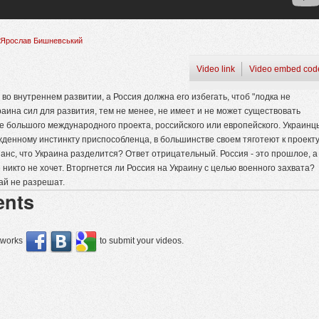
Ярослав Бишневський
Video link
Video embed cod
во внутреннем развитии, а Россия должна его избегать, чтоб "лодка не
раина сил для развития, тем не менее, не имеет и не может существовать
е большого международного проекта, российского или европейского. Украинц
жденному инстинкту приспособленца, в большинстве своем тяготеют к проект
шанс, что Украина разделится? Ответ отрицательный. Россия - это прошлое, а
никто не хочет. Вторгнется ли Россия на Украину с целью военного захвата?
ай не разрешат.
nts
etworks
to submit your videos.