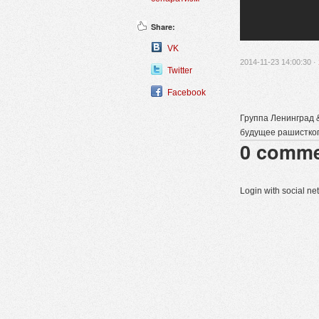
Share:
VK
2014-11-23 14:00:30 ·
Twitter
Facebook
Группа Ленинград &
будущее рашистког
0
comme
Login with social n