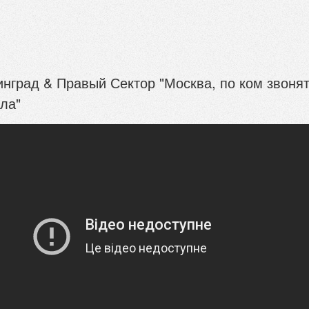
инград & Правый Сектор "Москва, по ком звоня
ла"