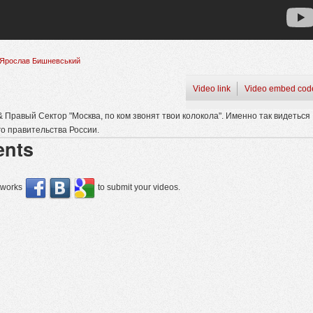
Ярослав Бишневський
Video link
Video embed cod
 Правый Сектор "Москва, по ком звонят твои колокола". Именно так видеться
о правительства России.
nts
etworks
to submit your videos.