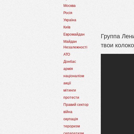
Москва
Росія
Україна
Київ
Группа Лен
Евромайдан
Майдан
твои колоко
Незалежності
АТО
Донбас
армія
націоналізм
акції
мітинги
протести
Правий сектор
війна
окупація
тероризм
сепаратизм