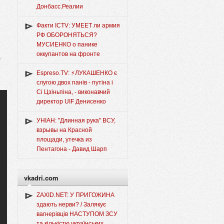
Донбасс.Реалии
Факти ICTV: УМЕЕТ ли армия
РФ ОБОРОНЯТЬСЯ?
МУСИЕНКО о панике
оккупантов на фронте
т
Espreso.TV: ⚡ЛУКАШЕНКО є
слугою двох панів - путіна і
Сі Цзіньпіна, - виконавчий
директор UIF Денисенко
УНІАН: "Длинная рука" ВСУ,
взрывы на Красной
площади, утечка из
Пентагона - Давид Шарп
vkadri.com
ZAXID.NET: У ПРИГОЖИНА
здають нерви? / Залякує
вагнерівців НАСТУПОМ ЗСУ
та кількістю українських