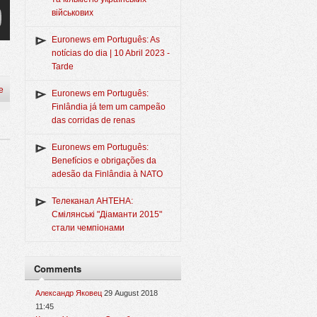
військових
Euronews em Português: As
notícias do dia | 10 Abril 2023 -
Tarde
e
Euronews em Português:
Finlândia já tem um campeão
das corridas de renas
Euronews em Português:
Benefícios e obrigações da
adesão da Finlândia à NATO
Телеканал АНТЕНА:
Смілянські "Діаманти 2015"
стали чемпіонами
Comments
Александр Яковец
29 August 2018
11:45