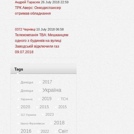
Андрей Тарасюк
26 July 2018 22:59
ТРК Аверс: Онкодиспансер
отримав обладнання
0372 Чернівці
10 July 2018 06:58
Телекомпанія ТВА: Мешканцям
одного з будинків на вулиці
Заводській відключили газ
09.07.2018
Tags
2017
Донецьк
Україна
Донецьк
2019
ТСН
Украина
2020
2015
2015
2023
112 Украина
2018
Івано-Франківськ
Світ
2016
2022