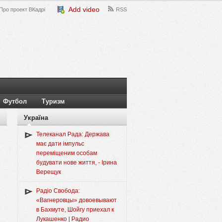
Add video
Про проект ВКадрі
RSS
Футбол
Туризм
Україна
Телеканал Рада: Держава
має дати імпульс
переміщеним особам
будувати нове життя, - Ірина
Верещук
Радіо Свобода:
«Вагнеровцы» довоевывают
в Бахмуте, Шойгу приехал к
Лукашенко | Радио