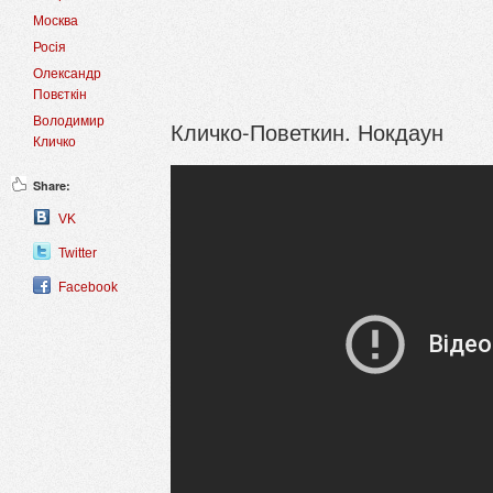
Москва
Росія
Олександр
Повєткін
Володимир
Кличко-Поветкин. Нокдаун
Кличко
Share:
VK
Twitter
Facebook