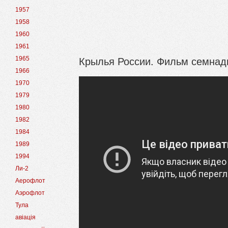
1957
1958
1960
1961
Крылья России. Фильм семнад
1965
1966
1970
1979
1980
1982
1984
1989
1994
Ли-2
Аерофлот
Аэрофлот
Тула
авіація