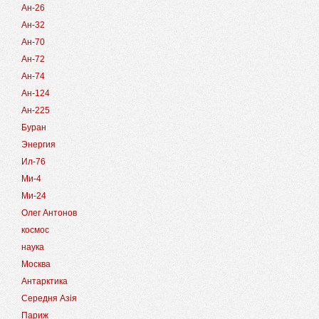
Ан-26
Ан-32
Ан-70
Ан-72
Ан-74
Ан-124
Ан-225
Буран
Энергия
Ил-76
Ми-4
Ми-24
Олег Антонов
космос
наука
Москва
Антарктика
Середня Азія
Париж