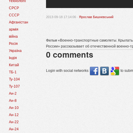
технології
СРСР
СССР
2013-09-18 17:14:06 ·
Ярослав Бишневський
Афганістан
армія
війна
Фильм «Военно-транспортные самолеты. Крылаты
Росія
России» рассказывает об отечественной военно-т
Україна
0
comments
Індія
Китай
Login with social networks
to submi
ТБ-1
Ту-104
Ту-107
Ан-2
Ан-8
Ан-10
Ан-12
Ан-22
Ан-24