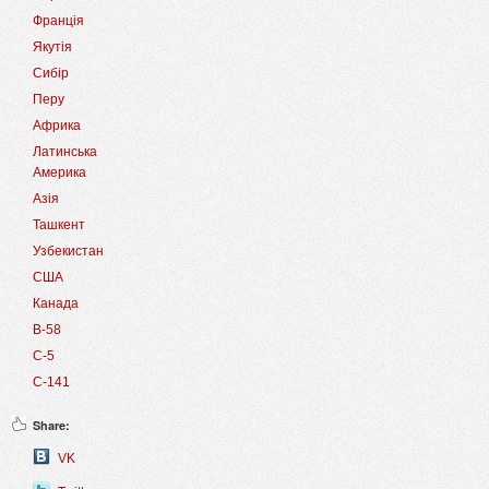
Франція
Якутія
Сибір
Перу
Африка
Латинська
Америка
Азія
Ташкент
Узбекистан
США
Канада
B-58
C-5
C-141
Share:
VK