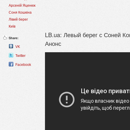
Арсеній Яценюк
Соня Кошкіна
Лівий берег
Київ
LB.ua: Левый берег с Соней К
Share:
Анонс
VK
Twitter
Facebook