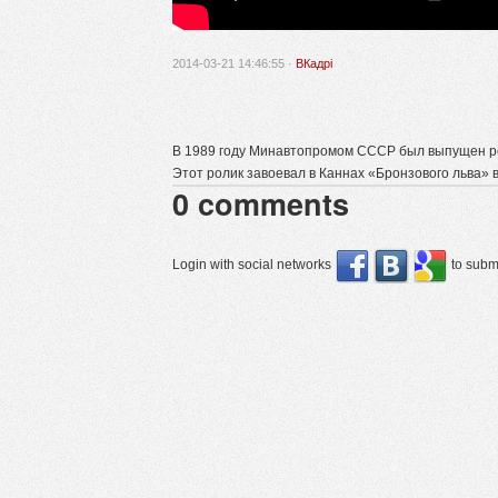
2014-03-21 14:46:55 ·
ВКадрі
В 1989 году Минавтопромом СССР был выпущен ре
Этот ролик завоевал в Каннах «Бронзового льва» 
0
comments
Login with social networks
to submi