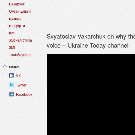
Вакарчук
Океан Ельзи
музика
концерти
live
Svyatoslav Vakarchuk on why the
журналістика
voice – Ukraine Today channel
ЗМІ
телебачення
Share:
VK
Twitter
Facebook