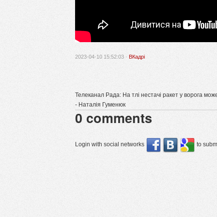
2023-04-10 15:52:03 ·
ВКадрі
Телеканал Рада: На тлі нестачі ракет у ворога мож
- Наталія Гуменюк
0
comments
Login with social networks
to submi