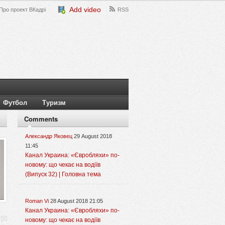
Add video
Про проект ВКадрі
RSS
Футбол
Туризм
Comments
Александр Яковец
29 August 2018
11:45
Канал Украина: «Євробляхи» по-
новому: що чекає на водіїв
(Випуск 32) | Головна тема
Roman Vi
28 August 2018 21:05
Канал Украина: «Євробляхи» по-
новому: що чекає на водіїв