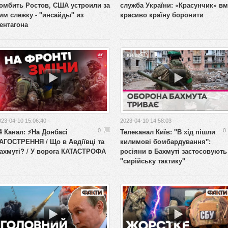
омбить Ростов, США устроили за
служба України: «Красунчик» вм
им слежку - "инсайды" из
красиво країну боронити
ентагона
023-04-10 15:06:40 ·
2023-04-10 14:58:03 ·
4 Канал: ⚡️На Донбасі
Телеканал Київ: "В хід пішли
0
0
АГОСТРЕННЯ / Що в Авдіївці та
килимові бомбардування":
ахмуті? / У ворога КАТАСТРОФА
росіяни в Бахмуті застосовують
"сирійську тактику"