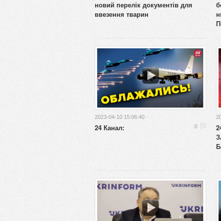
новий перелік документів для
б
ввезення тварин
н
П
2023-04-10 15:06:40 ·
2
24 Канал:
2
0
З
Б