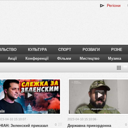
Регіони
ІЛЬСТВО
КУЛЬТУРА
СПОРТ
РОЗВАГИ
РІЗНЕ
Акції
Конференції
Фільми
Мистецтво
Музика
023-04-10 15:10:07 ·
2023-04-10 15:10:06 ·
НІАН: Зеленский приказал
Державна прикордонна
0
0