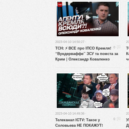
2023-04-10 14:50:27 ·
2
ТСН: ⚡️ ВСЕ про ІПСО Кремля!
Т
0
“Вундерваффе” ЗСУ та помста за
К
Крим | Олександр Коваленко
ч
2023-04-10 14:49:36 ·
2
Телеканал ICTV: Такое у
У
0
Соловьева НЕ ПОКАЖУТ!
Д