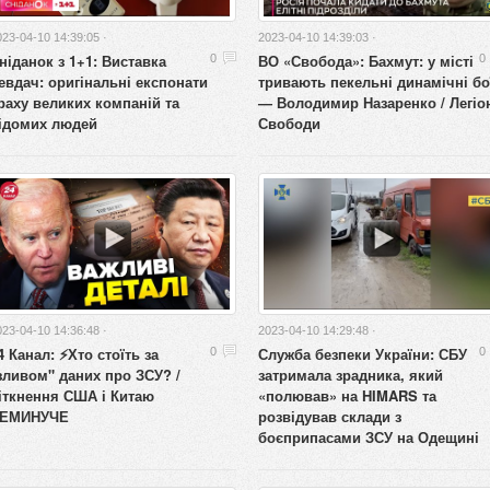
023-04-10 14:39:05 ·
2023-04-10 14:39:03 ·
ніданок з 1+1: Виставка
ВО «Свобода»: Бахмут: у місті
0
0
евдач: оригінальні експонати
тривають пекельні динамічні бо
раху великих компаній та
— Володимир Назаренко / Легіо
ідомих людей
Свободи
023-04-10 14:36:48 ·
2023-04-10 14:29:48 ·
4 Канал: ⚡️Хто стоїть за
Служба безпеки України: СБУ
0
0
зливом" даних про ЗСУ? /
затримала зрадника, який
іткнення США і Китаю
«полював» на HIMARS та
ЕМИНУЧЕ
розвідував склади з
боєприпасами ЗСУ на Одещині