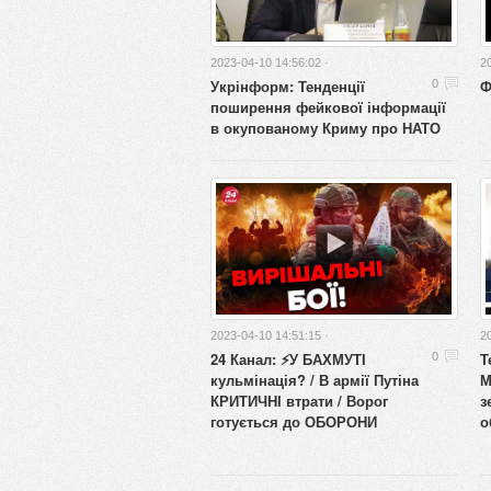
2023-04-10 14:56:02 ·
2
Укрінформ: Тенденції
Ф
0
поширення фейкової інформації
в окупованому Криму про НАТО
2023-04-10 14:51:15 ·
2
24 Канал: ⚡️У БАХМУТІ
Т
0
кульмінація? / В армії Путіна
М
КРИТИЧНІ втрати / Ворог
з
готується до ОБОРОНИ
о