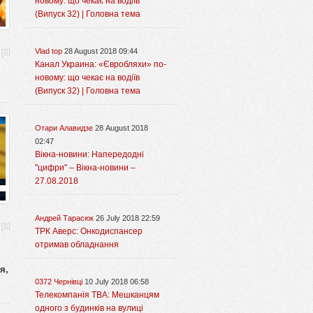
новому: що чекає на водіїв
(Випуск 32) | Головна тема
Vlad top
28 August 2018 09:44
Канал Украина: «Євробляхи» по-
новому: що чекає на водіїв
(Випуск 32) | Головна тема
Отари Алавидзе
28 August 2018
02:47
Вікна-новини: Напередодні
"цифри" – Вікна-новини –
27.08.2018
Андрей Тарасюк
26 July 2018 22:59
ТРК Аверс: Онкодиспансер
отримав обладнання
я,
0372 Чернівці
10 July 2018 06:58
Телекомпанія ТВА: Мешканцям
одного з будинків на вулиці