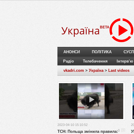
Україна
BETA
АНОНСИ
ПОЛІТИКА
СУСП
Радіо
Телебачення
Інтерв'ю
vkadri.com
>
Україна
>
Last videos
2023-04-10 15:10:52 ·
2
ТСН: Польща змінила правила:
У
0