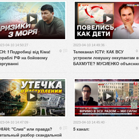
023-04-10 14:50:27 ·
2023-04-10 14:49:36 ·
СН: ❗️ Подробиці від Кіма!
Телеканал ICTV: КАК ВСУ
0
0
ораблі РФ на бойовому
устроили ловушку оккупантам в
ергуванні
БАХМУТЕ? МУСИЕНКО объясни
023-04-10 14:47:09 ·
2023-04-10 14:45:40 ·
НІАН: "Слив" или правда?
5 канал:
0
0
етальный разбор скандальной