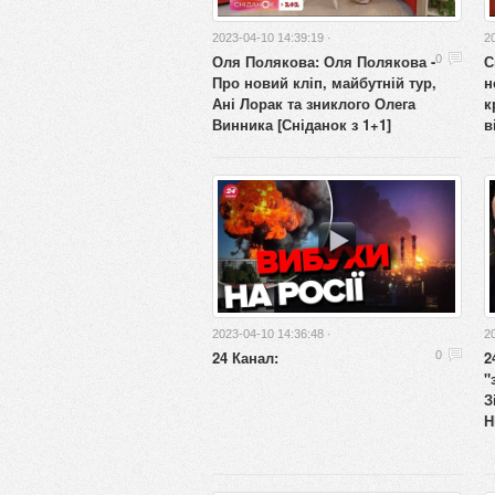
2023-04-10 14:39:19 ·
2
Оля Полякова: Оля Полякова -
С
0
Про новий кліп, майбутній тур,
н
Ані Лорак та зниклого Олега
к
Винника [Сніданок з 1+1]
в
2023-04-10 14:36:48 ·
2
24 Канал:
2
0
"
З
Н