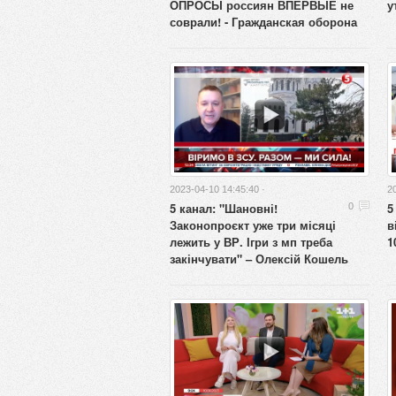
ОПРОСЫ россиян ВПЕРВЫЕ не
у
соврали! - Гражданская оборона
2023-04-10 14:45:40 ·
2
5 канал: "Шановні!
5
0
Законопроєкт уже три місяці
в
лежить у ВР. Ігри з мп треба
1
закінчувати" – Олексій Кошель