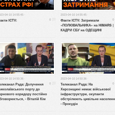
023-04-10 14:55:45 ·
2023-04-10 14:55:45 ·
акти ICTV:
Факти ICTV: Затримали
0
0
«ПОЛЮВАЛЬНИКА» на HIMARS |
КАДРИ СБУ на ОДЕЩИНІ
023-04-10 14:50:36 ·
2023-04-10 14:50:36 ·
елеканал Рада: Долучення
Телеканал Рада: На
0
0
иколаївського порту до
Херсонщині немає військової
ернового коридору постійно
інфраструктури, окупанти
бговорюється, - Віталій Кім
обстрілюють цивільне населенн
- Прокудін