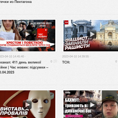
течки из Пентагона
023-04-10 14:45:40 ·
2023-04-10 14:39:55 ·
 канал: 411 день великої
ТСН:
0
0
ійни | Час новин: підсумки –
0.04.2023