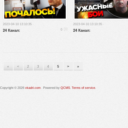
2023-04-10 13:10:35 ·
2023-04-10 13:10:35 ·
24 Канал:
24 Канал:
0
«
<
2
3
4
5
>
»
Copyright © 2026
vkadri.com
. Powered by
QCMS
.
Terms of service.