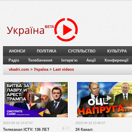
Україна
BETA
АНОНСИ
ПОЛІТИКА
СУСПІЛЬСТВО
КУЛЬТУРА
Радіо
Телебачення
Інтерв'ю
Акції
Конференції
vkadri.com
>
Україна
>
Last videos
2023-04-10 13:47:07 ·
2023-04-10 13:46:57 ·
Телеканал ICTV: 136 ЛЕТ
24 Канал:
0