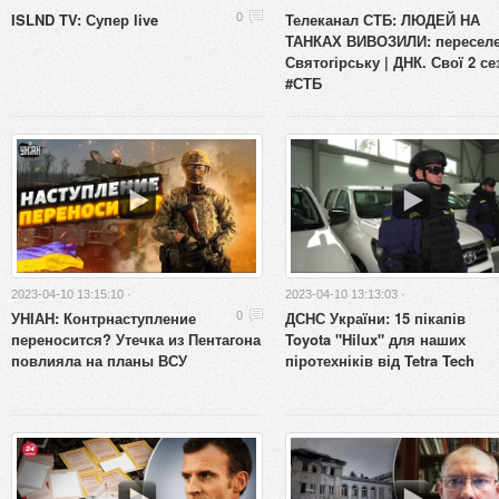
ISLND TV: Супер live
Телеканал СТБ: ЛЮДЕЙ НА
0
ТАНКАХ ВИВОЗИЛИ: переселе
Святогірську | ДНК. Свої 2 се
#СТБ
2023-04-10 13:15:10 ·
2023-04-10 13:13:03 ·
УНІАН: Контрнаступление
ДСНС України: 15 пікапів
0
переносится? Утечка из Пентагона
Toyota "Hilux" для наших
повлияла на планы ВСУ
піротехніків від Tetra Tech