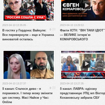
2023-04-10 13:35:05 ·
2023-04-10 13:29:53 ·
В гостях у Гордона: Вайкуле:
Факти ICTV: “ВІН ТАКИ ІДІОТ”
0
Все перевернули – еще и Украина
— ВЕЛИКЕ інтерв’ю
виноватой осталась
КОМАРОВСЬКОГО
2023-04-10 13:27:37 ·
2023-04-10 13:27:35 ·
5 канал: Сталося диво - я
5 канал: ЛАВРА: одіозну
0
поранився. І тепер можу змінити
представницю УПЦ мп Вікто
цю систему. Масі Найєм у Час:
Кохановську забрала СБУ
Online