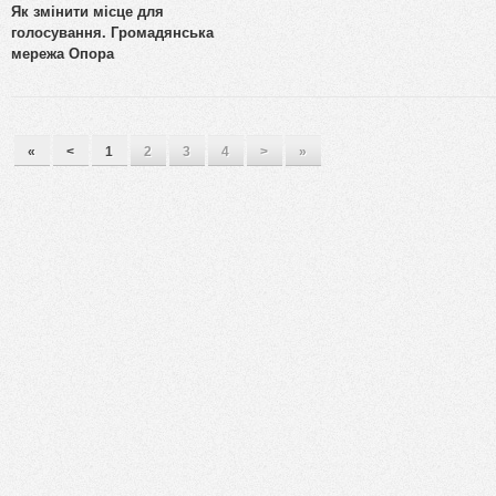
Як змінити місце для
голосування. Громадянська
мережа Опора
«
<
1
2
3
4
>
»