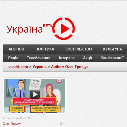
Україна
BETA
АНОНСИ
ПОЛІТИКА
СУСПІЛЬСТВО
КУЛЬТУРА
Радіо
Телебачення
Інтерв'ю
Акції
Конференції
vkadri.com
>
Україна
>
Author: Олег Грищук
2014-05-14 15:30:33 ·
Олег Грищук
0