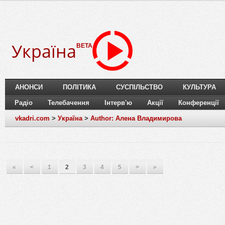
Україна
BETA
АНОНСИ
ПОЛІТИКА
СУСПІЛЬСТВО
КУЛЬТУРА
Радіо
Телебачення
Інтерв'ю
Акції
Конференції
vkadri.com
>
Україна
>
Author: Алена Владимирова
«
<
1
2
3
4
5
>
»