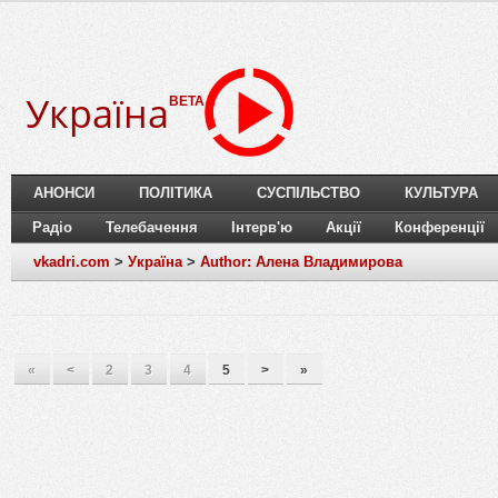
Україна
BETA
АНОНСИ
ПОЛІТИКА
СУСПІЛЬСТВО
КУЛЬТУРА
Радіо
Телебачення
Інтерв'ю
Акції
Конференції
vkadri.com
>
Україна
>
Author: Алена Владимирова
«
<
2
3
4
5
>
»