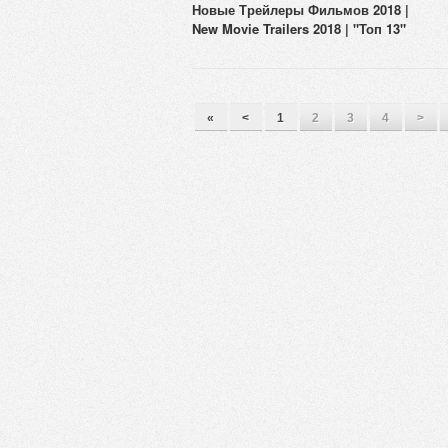
Новые Трейлеры Фильмов 2018 |
New Movie Trailers 2018 | "Топ 13"
«
<
1
2
3
4
>