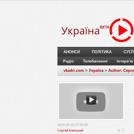
Україна
BETA
АНОНСИ
ПОЛІТИКА
СУСП
Радіо
Телебачення
Інтерв'ю
vkadri.com
>
Україна
>
Author: Серг
2018-03-23 17:53:28 ·
Сергей Клинский
0