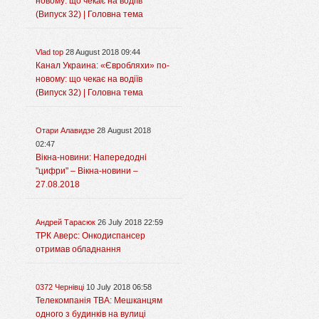
новому: що чекає на водіїв
(Випуск 32) | Головна тема
Vlad top
28 August 2018 09:44
Канал Украина: «Євробляхи» по-
новому: що чекає на водіїв
(Випуск 32) | Головна тема
Отари Алавидзе
28 August 2018
02:47
Вікна-новини: Напередодні
"цифри" – Вікна-новини –
27.08.2018
Андрей Тарасюк
26 July 2018 22:59
ТРК Аверс: Онкодиспансер
отримав обладнання
0372 Чернівці
10 July 2018 06:58
Телекомпанія ТВА: Мешканцям
одного з будинків на вулиці