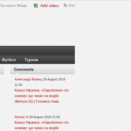
Add video
Про проект ВКадрі
RSS
Футбол
Туризм
Comments
Александр Яковец
29 August 2018
11:45
Канал Украина: «Євробляхи» по-
новому: що чекає на водіїв
(Випуск 32) | Головна тема
Roman Vi
28 August 2018 21:05
Канал Украина: «Євробляхи» по-
новому: що чекає на водіїв