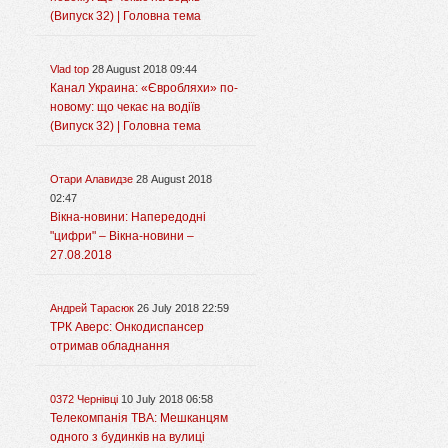
(Випуск 32) | Головна тема
Vlad top
28 August 2018 09:44
Канал Украина: «Євробляхи» по-
новому: що чекає на водіїв
(Випуск 32) | Головна тема
Отари Алавидзе
28 August 2018
02:47
Вікна-новини: Напередодні
"цифри" – Вікна-новини –
27.08.2018
Андрей Тарасюк
26 July 2018 22:59
ТРК Аверс: Онкодиспансер
отримав обладнання
0372 Чернівці
10 July 2018 06:58
Телекомпанія ТВА: Мешканцям
одного з будинків на вулиці