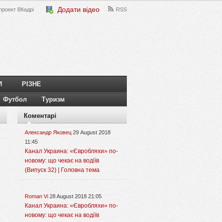
Додати відео
проект ВКадрі
RSS
И
РІЗНЕ
Футбол
Туризм
Коментарі
Александр Яковец
29 August 2018
11:45
Канал Украина: «Євробляхи» по-
новому: що чекає на водіїв
(Випуск 32) | Головна тема
Roman Vi
28 August 2018 21:05
Канал Украина: «Євробляхи» по-
новому: що чекає на водіїв