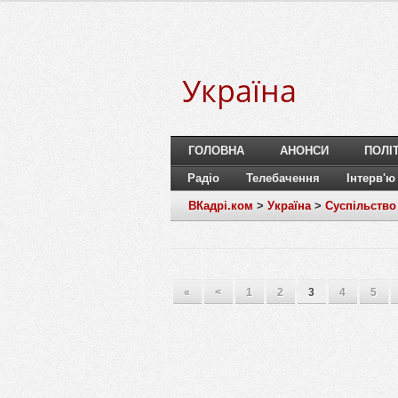
Україна
ГОЛОВНА
АНОНСИ
ПОЛІ
Радіо
Телебачення
Інтерв'ю
ВКадрі.ком
>
Україна
>
Суспільство
«
<
1
2
3
4
5