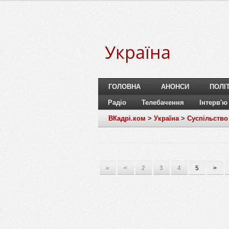
Україна
ГОЛОВНА
АНОНСИ
ПОЛІ
Радіо
Телебачення
Інтерв'ю
ВКадрі.ком
>
Україна
>
Суспільство
«
<
2
3
4
5
>