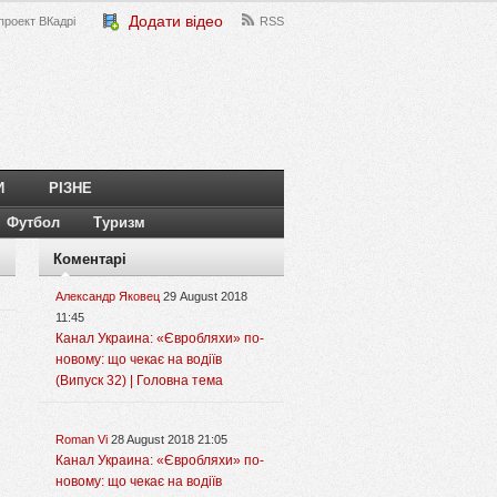
Додати відео
проект ВКадрі
RSS
И
РІЗНЕ
Футбол
Туризм
Коментарі
Александр Яковец
29 August 2018
11:45
Канал Украина: «Євробляхи» по-
новому: що чекає на водіїв
(Випуск 32) | Головна тема
Roman Vi
28 August 2018 21:05
Канал Украина: «Євробляхи» по-
новому: що чекає на водіїв