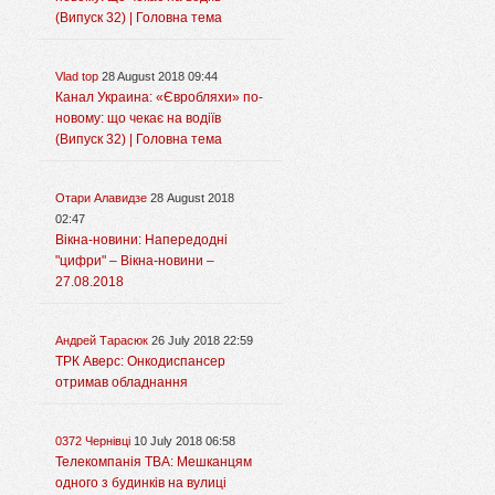
(Випуск 32) | Головна тема
Vlad top
28 August 2018 09:44
Канал Украина: «Євробляхи» по-
новому: що чекає на водіїв
(Випуск 32) | Головна тема
Отари Алавидзе
28 August 2018
02:47
Вікна-новини: Напередодні
"цифри" – Вікна-новини –
27.08.2018
Андрей Тарасюк
26 July 2018 22:59
ТРК Аверс: Онкодиспансер
отримав обладнання
0372 Чернівці
10 July 2018 06:58
Телекомпанія ТВА: Мешканцям
одного з будинків на вулиці