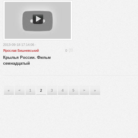
2013-09-18 17:14:06 ·
Ярослав Бишневський
0
Крылья России. Фильм
семнадцатый
«
<
1
2
3
4
5
>
»