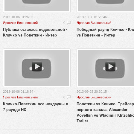
2013-10-06 01:26:03 ·
2013-10-06 01:23:46 ·
Ярослав Бишневський
0
Ярослав Бишневський
Публика осталась недовольной -
Победный раунд Кличко - Кл
Кличко vs Поветкин - Интер
vs Поветкин - Интер
2013-10-06 01:18:34 ·
2013-09-25 20:10:15 ·
Ярослав Бишневський
0
Ярослав Бишневський
Кличко-Поветкин все нокдауны в
Поветкин vs Кличко. Трейлер
7 раунде HD
первого канала. Alexander
Povetkin vs Wladimir Klitschko
Trailer